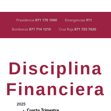
Presidencia
871 175 1000
Emergencias
911
Bomberos
871 714 1210
Cruz Roja
871 723 7620
Disciplina
Financiera
2025
Cuarto Trimestre